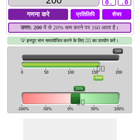
0.
.0
प्रतिलिपि
शेयर
उत्तर:
200
में से 20% कम करने पर 160 आता है।
💡 इनपुट मान समायोजित करने के लिए 👆🏻 का उपयोग करें।
200
👆🏻
0
50
100
150
200
160
20%
👆🏻
-100%
-50%
0%
50%
100%