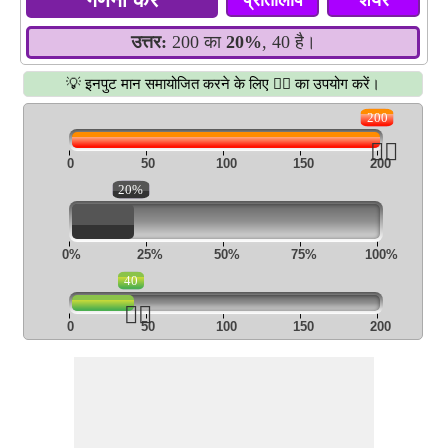
प्रतिलिपि
शेयर
उत्तर:
200 का
20%
, 40 है।
💡 इनपुट मान समायोजित करने के लिए 👆🏻 का उपयोग करें।
200
👆🏻
0
50
100
150
200
20%
0%
25%
50%
75%
100%
40
👆🏻
0
50
100
150
200