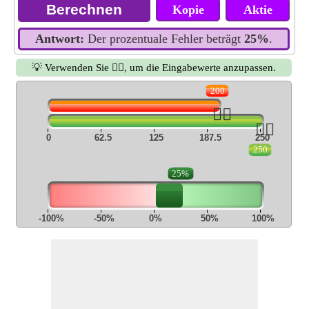
Kopie
Aktie
Antwort:
Der prozentuale Fehler beträgt
25%
.
💡 Verwenden Sie 👆🏻, um die Eingabewerte anzupassen.
200
👆🏻
👆🏻
0
62.5
125
187.5
250
250
25%
-100%
-50%
0%
50%
100%