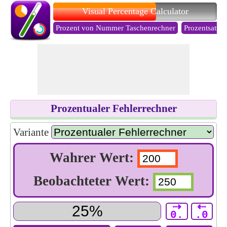
Visual Percentage Calculator
Prozent von Nummer Taschenrechner
Prozentsatz 
Prozentualer Fehlerrechner
Variante
Wahrer Wert:
Beobachteter Wert:
⇢
⇠
0.
.0