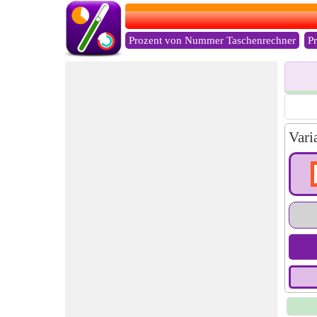
Prozent von Nummer Taschenrechner
P
Vari