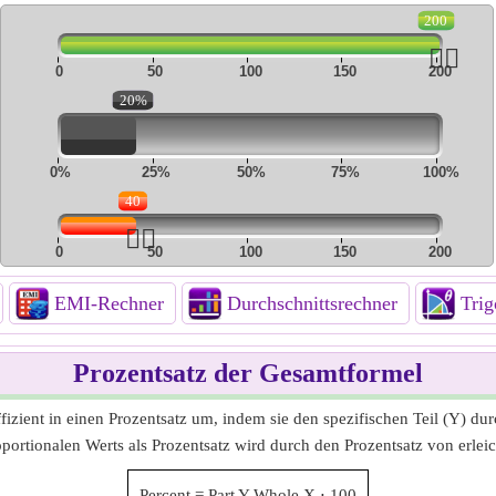
200
👆🏻
0
50
100
150
200
20%
0%
25%
50%
75%
100%
40
👆🏻
0
50
100
150
200
EMI-Rechner
Durchschnittsrechner
Trig
Prozentsatz der Gesamtformel
zient in einen Prozentsatz um, indem sie den spezifischen Teil (Y) durc
oportionalen Werts als Prozentsatz wird durch den Prozentsatz von erlei
Percent
=
Part Y
Whole X
⋅
100