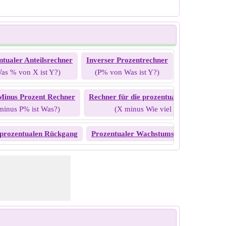
ntualer Anteilsrechner
Inverser Prozentrechner
Prozentsatz 
as % von X ist Y?)
(P% von Was ist Y?)
(P% vo
Minus Prozent Rechner
Rechner für die prozentuale Verringerun
minus P% ist Was?)
(X minus Wie viel % ist Y?)
 prozentualen Rückgang
Prozentualer Wachstumsrechner
Pro