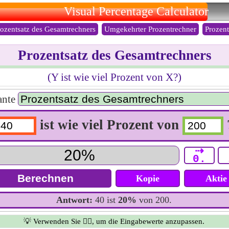
Visual Percentage Calculator
rozentsatz des Gesamtrechners
Umgekehrter Prozentrechner
Prozent
Prozentsatz des Gesamtrechners
(Y ist wie viel Prozent von X?)
ante
ist wie viel Prozent von
⇢
0.
Kopie
Aktie
Antwort:
40 ist
20%
von 200.
💡 Verwenden Sie 👆🏻, um die Eingabewerte anzupassen.