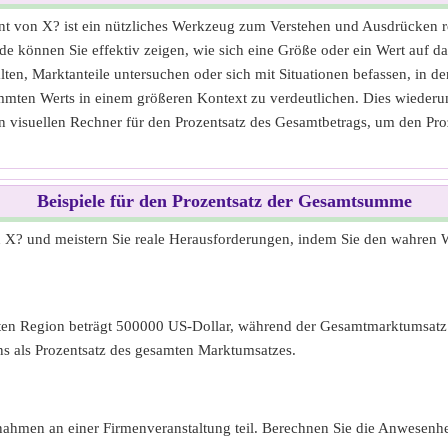
nt von X? ist ein nützliches Werkzeug zum Verstehen und Ausdrücken re
de können Sie effektiv zeigen, wie sich eine Größe oder ein Wert auf d
walten, Marktanteile untersuchen oder sich mit Situationen befassen, in
mmten Werts in einem größeren Kontext zu verdeutlichen. Dies wiederum 
 visuellen Rechner für den Prozentsatz des Gesamtbetrags, um den Pro
Beispiele für den Prozentsatz der Gesamtsumme
on X? und meistern Sie reale Herausforderungen, indem Sie den wahren 
en Region beträgt 500000 US-Dollar, während der Gesamtmarktumsatz in
s als Prozentsatz des gesamten Marktumsatzes.
ahmen an einer Firmenveranstaltung teil. Berechnen Sie die Anwesenhei