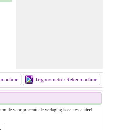
nmachine
Trigonometrie Rekenmachine
Combin
rmule voor procentuele verlaging is een essentieel
0