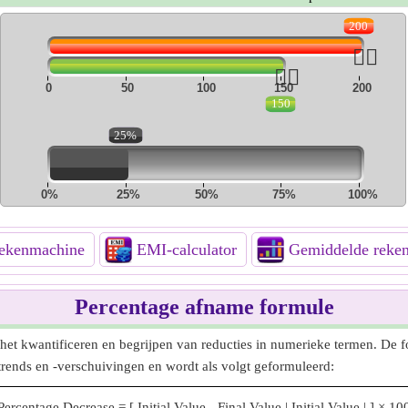
200
👆🏻
👆🏻
0
50
100
150
200
150
25%
0%
25%
50%
75%
100%
kenmachine
EMI-calculator
Gemiddelde reke
Percentage afname formule
et kwantificeren en begrijpen van reducties in numerieke termen. De fo
rends en -verschuivingen en wordt als volgt geformuleerd:
Percentage Decrease
=
[
Initial Value - Final Value
|
Initial Value
|
]
×
10