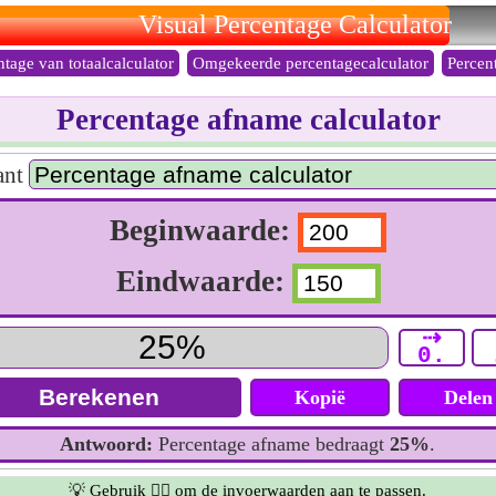
Visual Percentage Calculator
ntage van totaalcalculator
Omgekeerde percentagecalculator
Percen
Percentage afname calculator
ant
Beginwaarde:
Eindwaarde:
⇢
0.
Kopië
Delen
Antwoord:
Percentage afname bedraagt
25%
.
💡 Gebruik 👆🏻 om de invoerwaarden aan te passen.