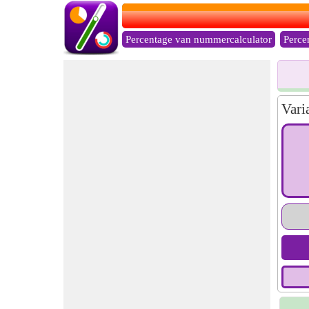
Percentage van nummercalculator
Perce
Vari