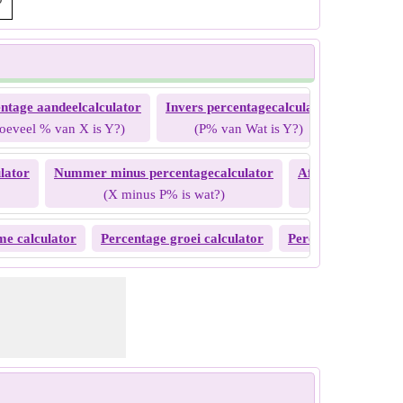
ntage aandeelcalculator
Invers percentagecalculator
Percent
oeveel % van X is Y?)
(P% van Wat is Y?)
lator
Nummer minus percentagecalculator
Afname door perc
(X minus P% is wat?)
(X min wa
me calculator
Percentage groei calculator
Percentage achteru