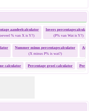
ntage aandeelcalculator
Invers percentagecalculator
Percent
oeveel % van X is Y?)
(P% van Wat is Y?)
lator
Nummer minus percentagecalculator
Afname door perc
(X minus P% is wat?)
(X min wa
me calculator
Percentage groei calculator
Percentage achteru