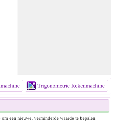
nmachine
Trigonometrie Rekenmachine
Combin
 om een nieuwe, verminderde waarde te bepalen.