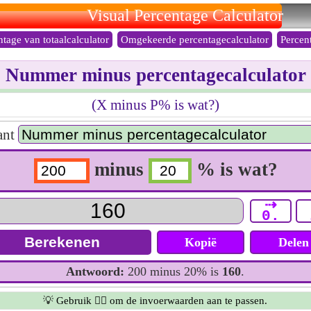
Visual Percentage Calculator
ntage van totaalcalculator
Omgekeerde percentagecalculator
Percen
Nummer minus percentagecalculator
(X minus P% is wat?)
ant
minus
% is wat?
⇢
0.
Kopië
Delen
Antwoord:
200 minus 20% is
160
.
💡 Gebruik 👆🏻 om de invoerwaarden aan te passen.