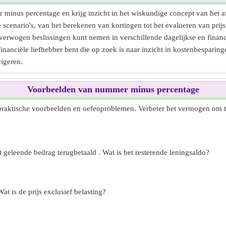
minus percentage en krijg inzicht in het wiskundige concept van het 
e scenario's, van het berekenen van kortingen tot het evalueren van prij
verwogen beslissingen kunt nemen in verschillende dagelijkse en financ
 financiële liefhebber bent die op zoek is naar inzicht in kostenbespar
vigeren.
Voorbeelden van nummer minus percentage
raktische voorbeelden en oefenproblemen. Verbeter het vermogen om te i
 geleende bedrag terugbetaald . Wat is het resterende leningsaldo?
at is de prijs exclusief belasting?