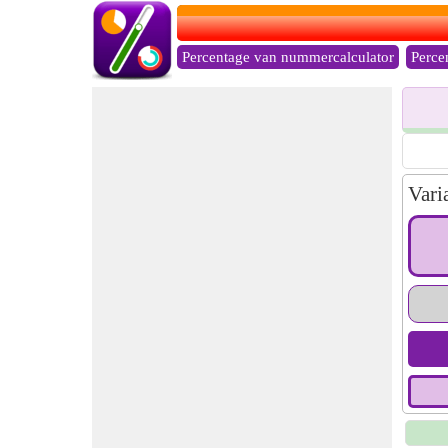
Percentage van nummercalculator
Perce
Vari