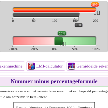
200
👆🏻
|
0
50
100
150
200
160
20%
👆🏻
-100%
-50%
0%
50%
100%
kenmachine
EMI-calculator
Gemiddelde reke
Nummer minus percentageformule
umerieke waarde en het verminderen ervan met een bepaald percentage
le om hetzelfde te berekenen:
Result
=
Number
-
(
(
Percentage
100
)
⋅
Number
)