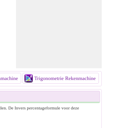
nmachine
Trigonometrie Rekenmachine
Combin
llen. De Invers percentageformule voor deze