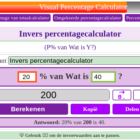
Visual Percentage Calculator
ntage van totaalcalculator
Omgekeerde percentagecalculator
Percen
Invers percentagecalculator
(P% van Wat is Y?)
ant
% van Wat is
?
⇢
0.
Kopië
Delen
Antwoord:
20% van
200
is 40.
💡 Gebruik 👆🏻 om de invoerwaarden aan te passen.