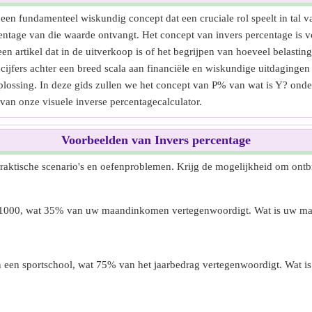
en fundamenteel wiskundig concept dat een cruciale rol speelt in tal v
tage van die waarde ontvangt. Het concept van invers percentage is voo
en artikel dat in de uitverkoop is of het begrijpen van hoeveel belasting
cijfers achter een breed scala aan financiële en wiskundige uitdagingen 
ossing. In deze gids zullen we het concept van P% van wat is Y? onde
n onze visuele inverse percentagecalculator.
Voorbeelden van Invers percentage
praktische scenario's en oefenproblemen. Krijg de mogelijkheid om ont
$ 1000, wat 35% van uw maandinkomen vertegenwoordigt. Wat is uw 
 een sportschool, wat 75% van het jaarbedrag vertegenwoordigt. Wat is d