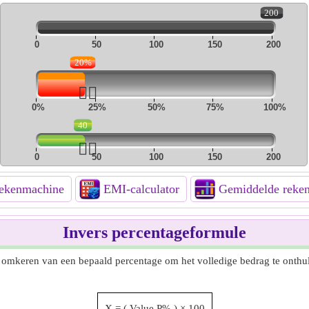
200
0
50
100
150
200
20%
👆🏻
0%
25%
50%
75%
100%
40
👆🏻
0
50
100
150
200
kenmachine
EMI-calculator
Gemiddelde reke
Invers percentageformule
 omkeren van een bepaald percentage om het volledige bedrag te onthu
X
=
(
Value
P%
)
×
100