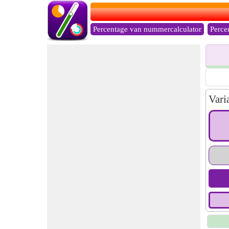
Percentage van nummercalculator
Perce
Vari