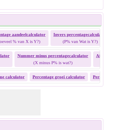
ntage aandeelcalculator
Invers percentagecalculator
Percent
oeveel % van X is Y?)
(P% van Wat is Y?)
lator
Nummer minus percentagecalculator
Afname door perc
(X minus P% is wat?)
(X min wa
me calculator
Percentage groei calculator
Percentage achteru