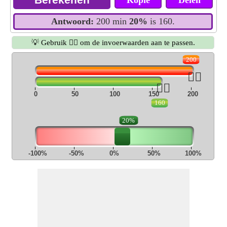
Kopië
Delen
Antwoord:
200 min
20%
is 160.
💡 Gebruik 👆🏻 om de invoerwaarden aan te passen.
200
👆🏻
👆🏻
0
50
100
150
200
160
20%
-100%
-50%
0%
50%
100%