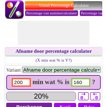
Visual Percentage Calculator
Percentage van nummercalculator
Percentage van to
Afname door percentage calculator
(X min wat % is Y?)
Variant
min wat % is
?
⇢
⇠
0.
.0