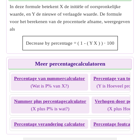
In deze formule betekent X de initiële of oorspronkelijke
waarde, en Y de nieuwe of verlaagde waarde. De formule
voor het berekenen van de procentuele afname, weergegeven
als
Decrease by percentage
=
(
1
-
(
Y
X
)
)
⋅
100
Meer percentagecalculatoren
Percentage van nummercalculator
Percentage van totaalc
(Wat is P% van X?)
(Y is Hoeveel procent
Nummer plus percentagecalculator
Verhogen door percen
(X plus P% is wat?)
(X plus Hoeveel
Percentage verandering calculator
Percentage foutcalcula