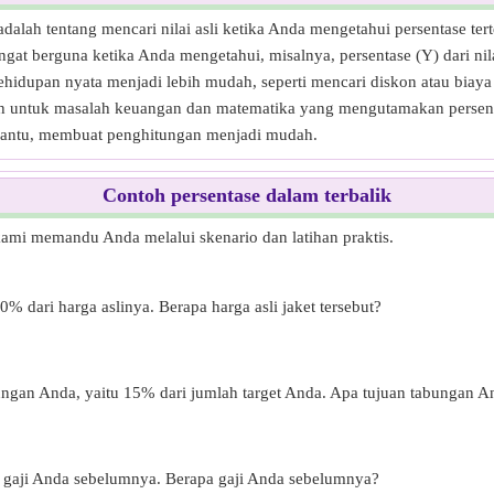
 adalah tentang mencari nilai asli ketika Anda mengetahui persentase te
gat berguna ketika Anda mengetahui, misalnya, persentase (Y) dari nil
ehidupan nyata menjadi lebih mudah, seperti mencari diskon atau biaya
puh untuk masalah keuangan dan matematika yang mengutamakan persenta
bantu, membuat penghitungan menjadi mudah.
Contoh persentase dalam terbalik
 kami memandu Anda melalui skenario dan latihan praktis.
 dari harga aslinya. Berapa harga asli jaket tersebut?
gan Anda, yaitu 15% dari jumlah target Anda. Apa tujuan tabungan A
i gaji Anda sebelumnya. Berapa gaji Anda sebelumnya?