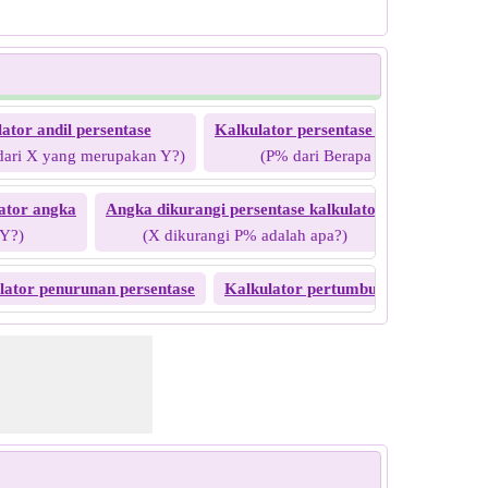
ator andil persentase
Kalkulator persentase kebalikan
K
dari X yang merupakan Y?)
(P% dari Berapa Y?)
ator angka
Angka dikurangi persentase kalkulator
Penurunan
 Y?)
(X dikurangi P% adalah apa?)
(X d
lator penurunan persentase
Kalkulator pertumbuhan persentase