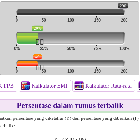
200
0
50
100
150
200
20%
👆🏻
0%
25%
50%
75%
100%
40
👆🏻
0
50
100
150
200
PK FPB
Kalkulator EMI
Kalkulator Rata-rata
Persentase dalam rumus terbalik
tkan persentase yang diketahui (Y) dan persentase yang diberikan (P) d
erbalik:
X
=
(
Y
P
)
⋅
100