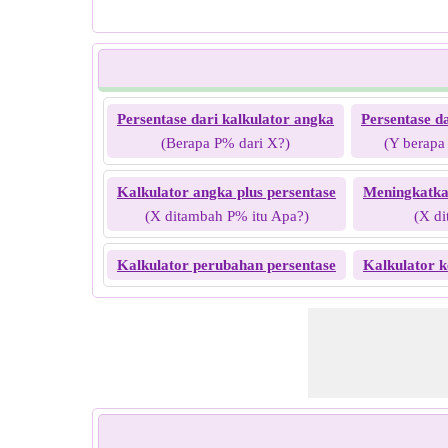
Persentase dari kalkulator angka
Persentase da
(Berapa P% dari X?)
(Y berapa
Kalkulator angka plus persentase
Meningkatkan
(X ditambah P% itu Apa?)
(X di
Kalkulator perubahan persentase
Kalkulator k