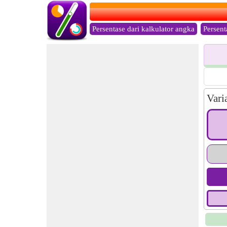
Persentase dari kalkulator angka
Persent
Vari