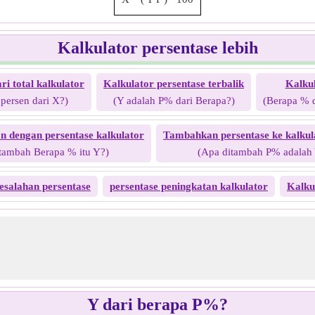
Kalkulator persentase lebih
ri total kalkulator
Kalkulator persentase terbalik
Kalkul
 persen dari X?)
(Y adalah P% dari Berapa?)
(Berapa % 
 dengan persentase kalkulator
Tambahkan persentase ke kalkul
tambah Berapa % itu Y?)
(Apa ditambah P% adalah
esalahan persentase
persentase peningkatan kalkulator
Kalku
Y dari berapa P%?