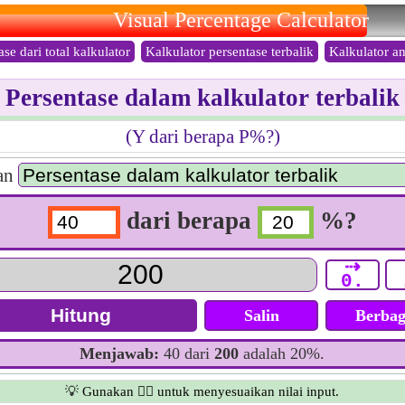
Visual Percentage Calculator
ase dari total kalkulator
Kalkulator persentase terbalik
Kalkulator an
Persentase dalam kalkulator terbalik
(Y dari berapa P%?)
an
dari berapa
%?
⇢
0.
Salin
Berbag
Menjawab:
40 dari
200
adalah 20%.
💡 Gunakan 👆🏻 untuk menyesuaikan nilai input.