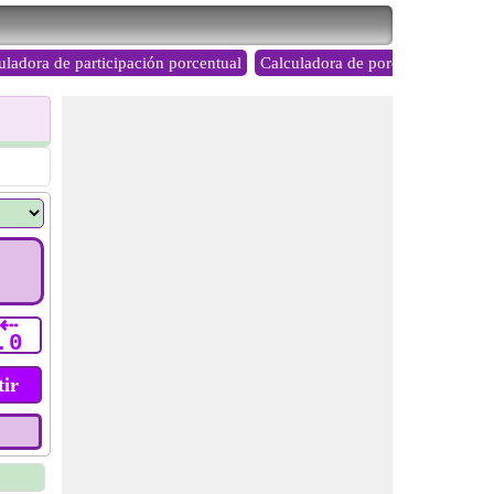
uladora de participación porcentual
Calculadora de porcentaje invers
⇠
.0
ir