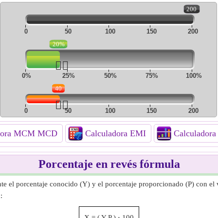
200
0
50
100
150
200
20%
👆🏻
0%
25%
50%
75%
100%
40
👆🏻
0
50
100
150
200
adora MCM MCD
Calculadora EMI
Calculadora
Porcentaje en revés fórmula
te el porcentaje conocido (Y) y el porcentaje proporcionado (P) con el v
:
X
=
(
Y
P
)
⋅
100