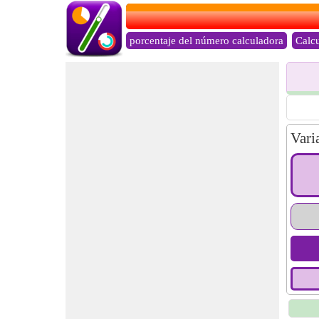
porcentaje del número calculadora
Calcu
Vari