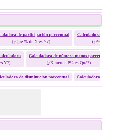
culadora de participación porcentual
Calculadora de porcentaje 
(¿Qué % de X es Y?)
(¿P% de Qué es Y?)
calculadora
Calculadora de número menos porcentaje
Dismin
es Y?)
(¿X menos P% es Qué?)
lculadora de disminución porcentual
Calculadora de crecimiento