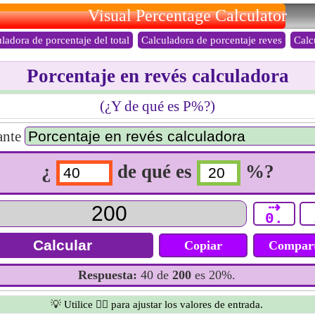
Visual Percentage Calculator
ladora de porcentaje del total
Calculadora de porcentaje reves
Calc
Porcentaje en revés calculadora
(¿Y de qué es P%?)
ante
¿
de qué es
%?
⇢
0.
Copiar
Compart
Respuesta:
40 de
200
es 20%.
💡 Utilice 👆🏻 para ajustar los valores de entrada.