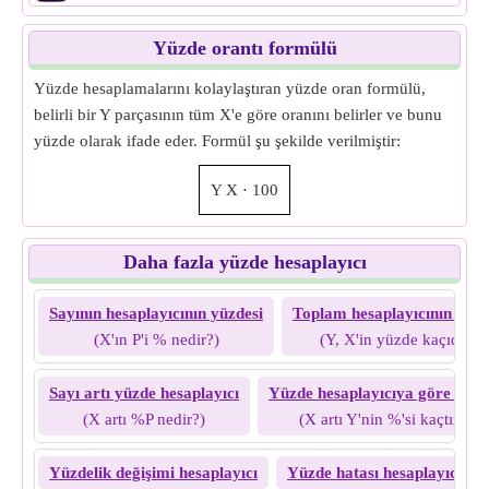
Yüzde orantı formülü
Yüzde hesaplamalarını kolaylaştıran yüzde oran formülü,
belirli bir Y parçasının tüm X'e göre oranını belirler ve bunu
yüzde olarak ifade eder. Formül şu şekilde verilmiştir:
Y
X
⋅
100
Daha fazla yüzde hesaplayıcı
Sayının hesaplayıcının yüzdesi
Toplam hesaplayıcının yüzd
(X'ın P'i % nedir?)
(Y, X'in yüzde kaçıdır?)
Sayı artı yüzde hesaplayıcı
Yüzde hesaplayıcıya göre artır
(X artı %P nedir?)
(X artı Y'nin %'si kaçtır?)
Yüzdelik değişimi hesaplayıcı
Yüzde hatası hesaplayıcı