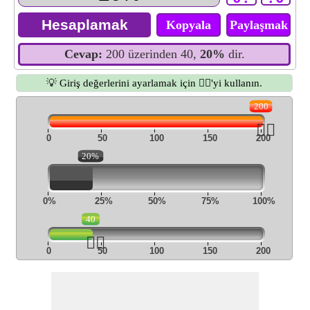
Kopyala
Paylaşmak
Cevap:
200 üzerinden 40,
20%
dir.
💡 Giriş değerlerini ayarlamak için 👆🏻'yi kullanın.
200
👆🏻
0
50
100
150
200
20%
0%
25%
50%
75%
100%
40
👆🏻
0
50
100
150
200