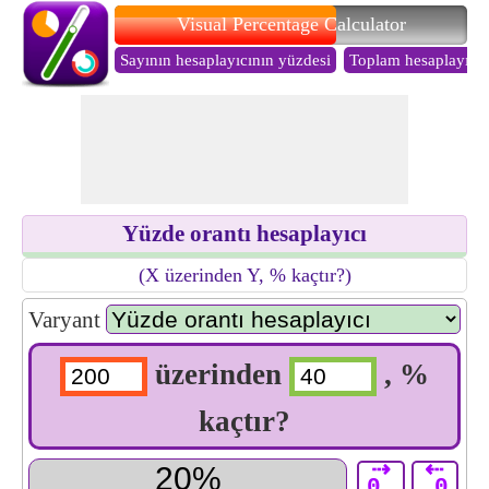
Visual Percentage Calculator
Sayının hesaplayıcının yüzdesi
Toplam hesaplayıcın
Yüzde orantı hesaplayıcı
(X üzerinden Y, % kaçtır?)
Varyant
üzerinden
, %
kaçtır?
⇢
⇠
0.
.0