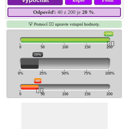
kopie
Podíl
Odpověď:
40 z 200 je
20 %
.
💡 Pomocí 👆🏻 upravte vstupní hodnoty.
200
👆🏻
0
50
100
150
200
20%
0%
25%
50%
75%
100%
40
👆🏻
0
50
100
150
200