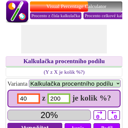
Visual Percentage Calculator
Procento z čísla kalkulačka
Procento celkové kalku
Kalkulačka procentního podílu
(Y z X je kolik %?)
Varianta
z
je kolik %?
⇢
⇠
0.
.0