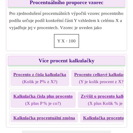
Procentuálního proporce vzorec
Pro zjednodušení procentuálních výpočtů vzorec procentního
podílu určuje podíl konkrétní části Y vzhledem k celému X a
vyjadřuje jej v procentech. Vzorec je uveden jako
Y
X
⋅
100
Více procent kalkulačky
Procento z čísla kalkulačka
Procento celkové kalkulačky
(Kolik je P% z X?)
(Y je kolik procent z X?)
Kalkulačka čísla plus procento
Zvýšit o procento kalkula
(X plus P % je co?)
(X plus Kolik % je Y?)
Kalkulačka procentuální změna
Kalkulačka procentuální