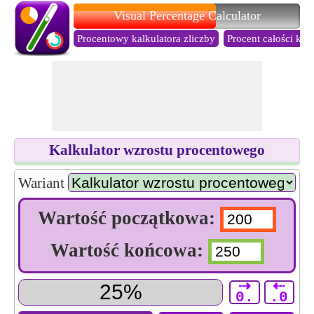
Visual Percentage Calculator
Procentowy kalkulatora zliczby
Procent całości kal
Kalkulator wzrostu procentowego
Wariant
Wartość początkowa:
Wartość końcowa:
⇢
⇠
0.
.0