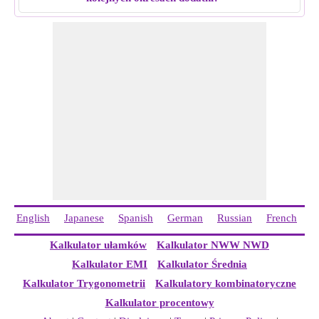
English
Japanese
Spanish
German
Russian
French
I
Kalkulator ułamków
Kalkulator NWW NWD
Kalkulator EMI
Kalkulator Średnia
Kalkulator Trygonometrii
Kalkulatory kombinatoryczne
Kalkulator procentowy