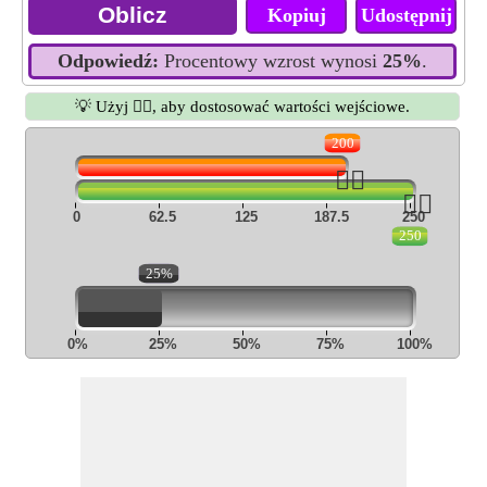
Kopiuj
Udostępnij
Odpowiedź:
Procentowy wzrost wynosi
25%
.
💡 Użyj 👆🏻, aby dostosować wartości wejściowe.
200
👆🏻
👆🏻
0
62.5
125
187.5
250
250
25%
0%
25%
50%
75%
100%