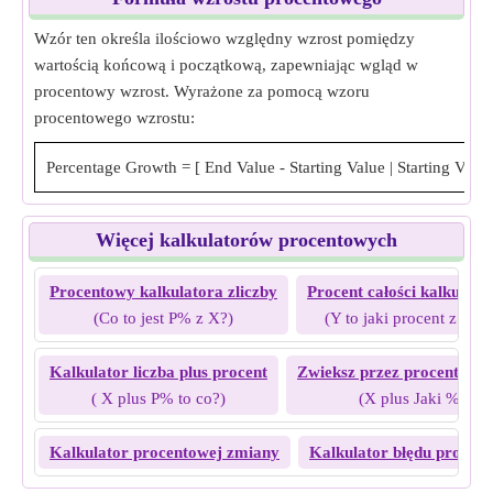
Wzór ten określa ilościowo względny wzrost pomiędzy
wartością końcową i początkową, zapewniając wgląd w
procentowy wzrost. Wyrażone za pomocą wzoru
procentowego wzrostu:
Percentage Growth
=
[
End Value - Starting Value
|
Starting Value
Więcej kalkulatorów procentowych
Procentowy kalkulatora zliczby
Procent całości kalkulato
(Co to jest P% z X?)
(Y to jaki procent z X?)
Kalkulator liczba plus procent
Zwieksz przez procentowo 
( X plus P% to co?)
(X plus Jaki % to Y
Kalkulator procentowej zmiany
Kalkulator błędu procen