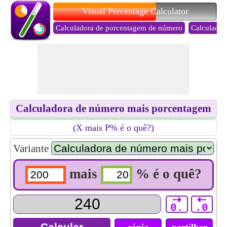
Visual Percentage Calculator
Calculadora de porcentagem de número
Calculador
Calculadora de número mais porcentagem
(X mais P% é o quê?)
Variante
mais
% é o quê?
⇢
⇠
0.
.0