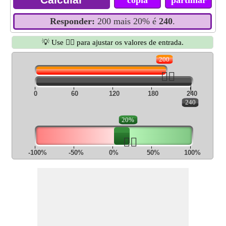
cópia
partilhar
Responder:
200 mais 20% é
240
.
💡 Use 👆🏻 para ajustar os valores de entrada.
200
👆🏻
|
0
60
120
180
240
240
20%
👆🏻
-100%
-50%
0%
50%
100%