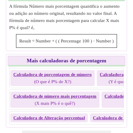
A fórmula Número mais porcentagem quantifica o aumento
ou adição ao número original, resultando no valor final. A
fórmula de número mais porcentagem para calcular X mais
P% é qual? é,
Result
=
Number
+
(
(
Percentage
100
)
⋅
Number
)
Mais calculadoras de porcentagem
Calculadora de porcentagem de número
Calculadora de p
(O que é P% de X?)
(Y é que por
Calculadora de número mais porcentagem
Calculadora d
(X mais P% é o quê?)
(X 
Calculadora de Alteração percentual
Calculadora de erro